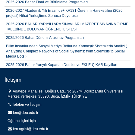
2025-2026 Bahar Final ve Bütünleme Programları
2026-2027 Akademik Yılı Erasmus+ KA131 Öğrenim Hareketliliği (2026
projesi) Nihai Yerleştirme Sonucu Duyurusu
2025-2026 BAHAR YARIYILI ARA SINAVLARI MAZERET SINAVINA GİRME
TALEBİNDE BULUNAN ÖĞRENCİ LİSTESİ
2025/2026 Bahar Dönemi Arasınav Programları
Bilim İnsanlarından Sosyal Medya Botlarına Karmaşık Sistemlerin Analizi (
Analyzing Complex Networks of Social Systems: from Scientists to Social
Media Bots )
2025-2026 Bahar Yarıyılı Kapanan Dersler ve EKLE-ÇIKAR Kayıtları
İstatistik Bölümü 2025-2026 Akademik Ortalama İle Yatay Geçiş Sonuçları
Copy
İletişim
2025-2026 Bahar Yarıyılı Fakültemiz Öğrencilerinin Tek Ders Sınavı
Başvuru Sonuçları
Adatepe Mahallesi, Doğuş Cad., No:207/M Dokuz Eylül Üniversitesi
Merkez Yerleşkesi 35390, Buca, İZMİR,TÜRKİYE
Telefon ve İletişim
fen@deu.edu.tr
Öğrenci işleri için:
fen.ogrisl@deu.edu.tr