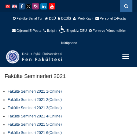
İçeriğe
Navigasyona
atla
atla
Fakülte Sanal Tur
DEÜ
DEBİS
Web Kayıt
Personel E-Posta
Öğrenci E-Posta
İletişim
Engelsiz DEÜ
Form ve Yönetmelikler
Kütüphane
Menüy
Geç
Fakülte Seminerleri 2021
Fakülte Semineri 2021 1(Online)
Fakülte Semineri 2021 2(Online)
Fakülte Semineri 2021 3(Online)
Fakülte Semineri 2021 4(Online)
Fakülte Semineri 2021 5(Online)
Fakülte Semineri 2021 6(Online)