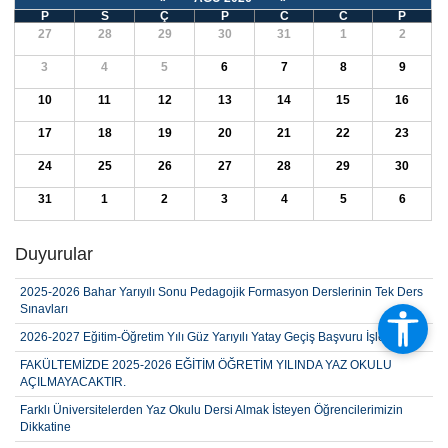
P
S
Ç
P
C
C
P
27
28
29
30
31
1
2
3
4
5
6
7
8
9
10
11
12
13
14
15
16
17
18
19
20
21
22
23
24
25
26
27
28
29
30
31
1
2
3
4
5
6
2025-2026 Bahar Yarıyılı Fakültemiz Öğrencilerinin Tek Ders Sınavı
Duyurular
Başvuru Sonuçları
2025-2026 Bahar Yarıyılı Sonu Pedagojik Formasyon Derslerinin Tek Ders
Sınavları
2026-2027 Eğitim-Öğretim Yılı Güz Yarıyılı Yatay Geçiş Başvuru İşlemleri
FAKÜLTEMİZDE 2025-2026 EĞİTİM ÖĞRETİM YILINDA YAZ OKULU
AÇILMAYACAKTIR.
Farklı Üniversitelerden Yaz Okulu Dersi Almak İsteyen Öğrencilerimizin
Dikkatine