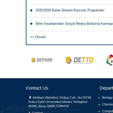
2025/2026 Bahar Dönemi Arasınav Programları
Bilim İnsanlarından Sosyal Medya Botlarına Karmaşık
<< Önceki
Contact Us
Depar
Adatepe Mahallesi, Doğuş Cad., No:207/M
Biology
Dokuz Eylül Üniversitesi Merkez Yerleşkesi
Chemist
35390, Buca, İZMİR,TÜRKİYE
Comput