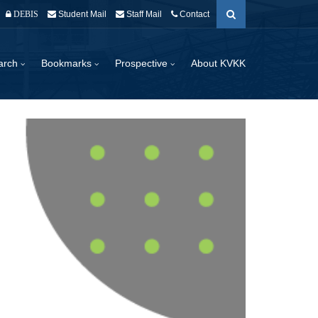
Student Mail
Staff Mail
Contact
DEBIS
arch
Bookmarks
Prospective
About KVKK