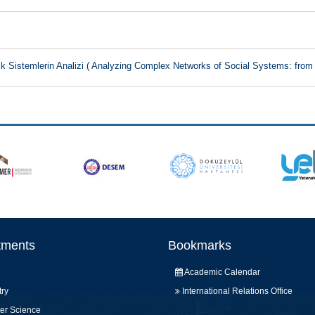
 Sistemlerin Analizi ( Analyzing Complex Networks of Social Systems: from 
tments
Bookmarks
Academic Calendar
ry
International Relations Office
er Science