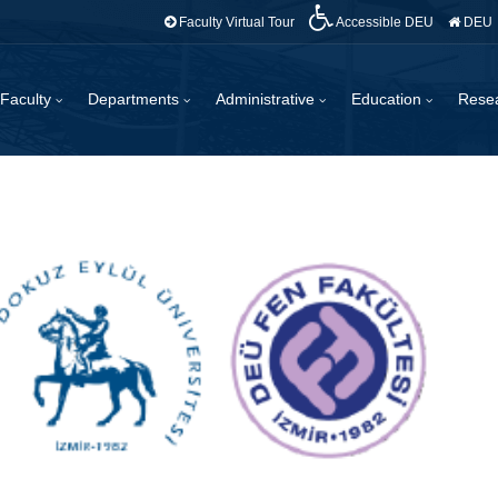
Faculty Virtual Tour
Accessible DEU
DEU
Faculty
Departments
Administrative
Education
Rese