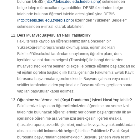
bulunan DEBİS (
http://debis.deu.edu.tr/debis.php
) sekmesinden
belge talep müracaatlarını yapabilirler. DEBİS üzerinden belge
talebinde bulunan öğrenci talebin ertesi günü yine DEBİS
(
http://debis.deu.edu.tr/debis.php
) üzerinden “Yüklenen Belgeler”
sekmesinden e-imzalı olarak alabilirler.
Ders Muafiyet Başvuruları Nasıl Yapılabilir?
Fakültemize kayıt olan öğrencilerimiz daha önceden bir
Yükseköğretim programında okumuşlarsa, eğitim aldıkları
Fakülte/Yüksekokul tarafından onaylanmış öğretim planı, ders
içerikleri ve not durum belgesi (Transkript) ile hangi derslerden
muafiyet istediklerini belirten dilekçe ile birlikte eğitime başladıkları ilk
yıl eğitim öğretim başladığı ilk hafta içerisinde Fakültemiz Evrak Kayıt
bürosuna başvurmaları gerekmektedir. Başvuru şahsen veya resmi
vekiller tarafından elden yapılmalıdır. Başvuru süresi geçtikten sonra
yapılan başvurular kabul edilmez.
Öğrenime Ara Verme İzni (Kayıt Dondurma ) İşlemi Nasıl Yapılabilir?
Fakültemize kayıt olan öğrencilerimizden öğrenime ara verme izni
talebinde bulunacak öğrencilerimiz her dönem başlangıcında ilk ay
içerisinde öğrenime ara verme izni gerekçesini içeren evrakla
(hastalık raporu, askerlik işlemleri, muhtarlık veya kaymakamlıklardan
alınacak maddi imkansızlık belgesi) birlikte Fakültemiz Evrak Kayıt
bürosuna başvurmaları gerekmektedir. Başvuru şahsen veya resmi