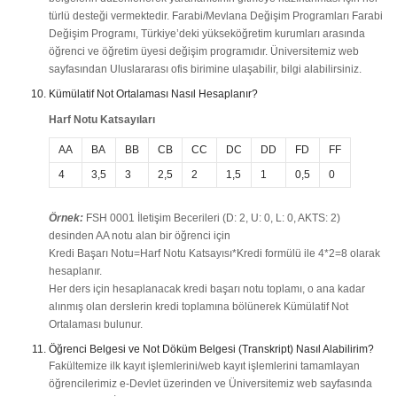
türlü desteği vermektedir. Farabi/Mevlana Değişim Programları Farabi
Değişim Programı, Türkiye’deki yükseköğretim kurumları arasında
öğrenci ve öğretim üyesi değişim programıdır. Üniversitemiz web
sayfasından Uluslararası ofis birimine ulaşabilir, bilgi alabilirsiniz.
Kümülatif Not Ortalaması Nasıl Hesaplanır?
Harf Notu Katsayıları
AA
BA
BB
CB
CC
DC
DD
FD
FF
4
3,5
3
2,5
2
1,5
1
0,5
0
Örnek:
FSH 0001 İletişim Becerileri (D: 2, U: 0, L: 0, AKTS: 2)
desinden AA notu alan bir öğrenci için
Kredi Başarı Notu=Harf Notu Katsayısı*Kredi formülü ile 4*2=8 olarak
hesaplanır.
Her ders için hesaplanacak kredi başarı notu toplamı, o ana kadar
alınmış olan derslerin kredi toplamına bölünerek Kümülatif Not
Ortalaması bulunur.
Öğrenci Belgesi ve Not Döküm Belgesi (Transkript) Nasıl Alabilirim?
Fakültemize ilk kayıt işlemlerini/web kayıt işlemlerini tamamlayan
öğrencilerimiz e-Devlet üzerinden ve Üniversitemiz web sayfasında