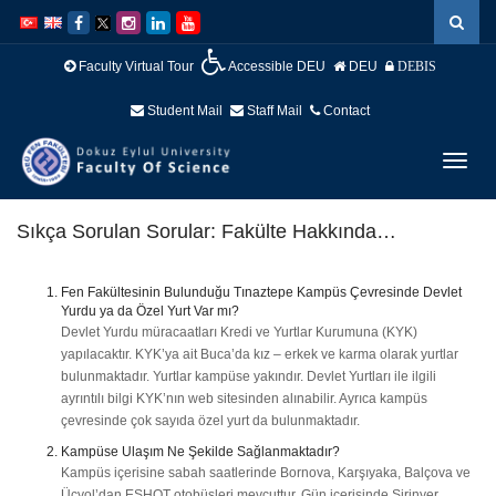
İçeriğe
Navigasyona
atla
atla
Faculty Virtual Tour
Accessible DEU
DEU
DEBIS
Student Mail
Staff Mail
Contact
Menüy
Geç
Sıkça Sorulan Sorular: Fakülte Hakkında…
Fen Fakültesinin Bulunduğu Tınaztepe Kampüs Çevresinde Devlet
Yurdu ya da Özel Yurt Var mı?
Devlet Yurdu müracaatları Kredi ve Yurtlar Kurumuna (KYK)
yapılacaktır. KYK’ya ait Buca’da kız – erkek ve karma olarak yurtlar
bulunmaktadır. Yurtlar kampüse yakındır. Devlet Yurtları ile ilgili
ayrıntılı bilgi KYK’nın web sitesinden alınabilir. Ayrıca kampüs
çevresinde çok sayıda özel yurt da bulunmaktadır.
Kampüse Ulaşım Ne Şekilde Sağlanmaktadır?
Kampüs içerisine sabah saatlerinde Bornova, Karşıyaka, Balçova ve
Üçyol’dan ESHOT otobüsleri mevcuttur. Gün içerisinde Şirinyer