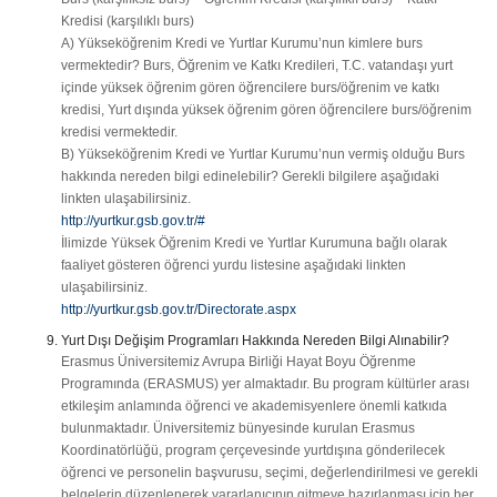
Kredisi (karşılıklı burs)
A) Yükseköğrenim Kredi ve Yurtlar Kurumu’nun kimlere burs
vermektedir? Burs, Öğrenim ve Katkı Kredileri, T.C. vatandaşı yurt
içinde yüksek öğrenim gören öğrencilere burs/öğrenim ve katkı
kredisi, Yurt dışında yüksek öğrenim gören öğrencilere burs/öğrenim
kredisi vermektedir.
B) Yükseköğrenim Kredi ve Yurtlar Kurumu’nun vermiş olduğu Burs
hakkında nereden bilgi edinelebilir? Gerekli bilgilere aşağıdaki
linkten ulaşabilirsiniz.
http://yurtkur.gsb.gov.tr/#
İlimizde Yüksek Öğrenim Kredi ve Yurtlar Kurumuna bağlı olarak
faaliyet gösteren öğrenci yurdu listesine aşağıdaki linkten
ulaşabilirsiniz.
http://yurtkur.gsb.gov.tr/Directorate.aspx
Yurt Dışı Değişim Programları Hakkında Nereden Bilgi Alınabilir?
Erasmus Üniversitemiz Avrupa Birliği Hayat Boyu Öğrenme
Programında (ERASMUS) yer almaktadır. Bu program kültürler arası
etkileşim anlamında öğrenci ve akademisyenlere önemli katkıda
bulunmaktadır. Üniversitemiz bünyesinde kurulan Erasmus
Koordinatörlüğü, program çerçevesinde yurtdışına gönderilecek
öğrenci ve personelin başvurusu, seçimi, değerlendirilmesi ve gerekli
belgelerin düzenlenerek yararlanıcının gitmeye hazırlanması için her