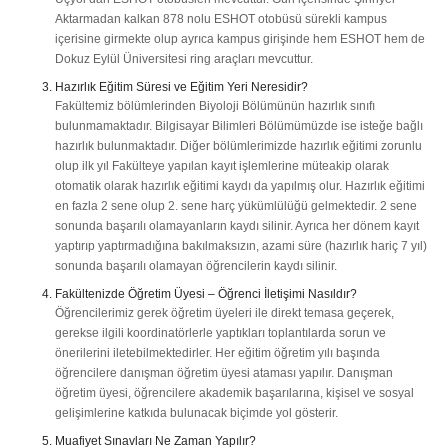
Aktarmadan kalkan 878 nolu ESHOT otobüsü sürekli kampus
içerisine girmekte olup ayrıca kampus girişinde hem ESHOT hem de
Dokuz Eylül Üniversitesi ring araçları mevcuttur.
Hazırlık Eğitim Süresi ve Eğitim Yeri Neresidir?
Fakültemiz bölümlerinden Biyoloji Bölümünün hazırlık sınıfı
bulunmamaktadır. Bilgisayar Bilimleri Bölümümüzde ise isteğe bağlı
hazırlık bulunmaktadır. Diğer bölümlerimizde hazırlık eğitimi zorunlu
olup ilk yıl Fakülteye yapılan kayıt işlemlerine müteakip olarak
otomatik olarak hazırlık eğitimi kaydı da yapılmış olur. Hazırlık eğitimi
en fazla 2 sene olup 2. sene harç yükümlülüğü gelmektedir. 2 sene
sonunda başarılı olamayanların kaydı silinir. Ayrıca her dönem kayıt
yaptırıp yaptırmadığına bakılmaksızın, azami süre (hazırlık hariç 7 yıl)
sonunda başarılı olamayan öğrencilerin kaydı silinir.
Fakültenizde Öğretim Üyesi – Öğrenci İletişimi Nasıldır?
Öğrencilerimiz gerek öğretim üyeleri ile direkt temasa geçerek,
gerekse ilgili koordinatörlerle yaptıkları toplantılarda sorun ve
önerilerini iletebilmektedirler. Her eğitim öğretim yılı başında
öğrencilere danışman öğretim üyesi ataması yapılır. Danışman
öğretim üyesi, öğrencilere akademik başarılarına, kişisel ve sosyal
gelişimlerine katkıda bulunacak biçimde yol gösterir.
Muafiyet Sınavları Ne Zaman Yapılır?