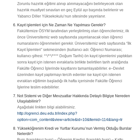
Zorunlu hazırlık eğitimi alınıp alınmayacağını belirleyecek olan
hazırlık muafiyet sınavları en geç Eylül ayı başında belirlenir ve
Yabancı Diller Yüksekokulu’nun sitesinde yayınlanır.
Kayıt işlemleri için Ne Zaman Ne Yapılması Gerekir?
Fakültemize ÖSYM tarafından yerleştirilmiş olan öğrencilerimiz, ilk
önce Üniversitemiz web sayfasında yayınlanacak olan öğrenci
numaralarını öğrenmeleri gerekir. Üniversitemiz web sayfasında “İlk
Kayıt İşlemleri” sekmesinden (kullanıcı adı: Öğrenci Numarası;
kullanıcı şifresi: **/**/**** Doğum Tarihi) ön kayıt işlemlerini yaptıktan
sonra kayıt için istenen evraklarla birlikte belirtilen tarih aralığında
Fakülte Öğrenci İşlerinde kayıtlarını tamamlayabilirler. e–Devlet
üzerinden kayıt yaptırmayı tercih edenler ise kayıt için istenen
evrakları eğitimin başladığı ilk hafta içerisinde Fakülte Öğrenci
İşlerine teslim edebilirler.
Not Sistemi ve Diğer Mevzuatlar Hakkında Detaylı Bilgiye Nereden
Ulaşılabilinir?
Aşağıdaki linkten bilgi alabilirsiniz.
http://ogrenci.deu.edu.tr/index.php?
option=com_content&view=article&id=10&Itemid=114&lang=tr
Yükseköğrenim Kredi ve Yurtlar Kurumu’nun Vermiş Olduğu Burslar
Nelerdir?
Burs (karşılıksız burs) – Öğrenim Kredisi (karşılıklı burs) – Katkı