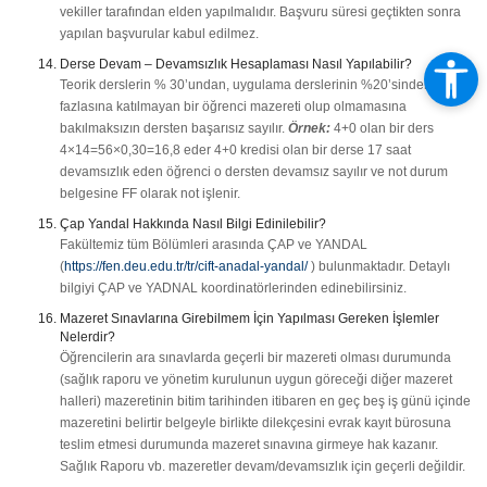
vekiller tarafından elden yapılmalıdır. Başvuru süresi geçtikten sonra
yapılan başvurular kabul edilmez.
Derse Devam – Devamsızlık Hesaplaması Nasıl Yapılabilir?
Teorik derslerin % 30’undan, uygulama derslerinin %20’sinden
fazlasına katılmayan bir öğrenci mazereti olup olmamasına
bakılmaksızın dersten başarısız sayılır.
Örnek:
4+0 olan bir ders
4×14=56×0,30=16,8 eder 4+0 kredisi olan bir derse 17 saat
devamsızlık eden öğrenci o dersten devamsız sayılır ve not durum
belgesine FF olarak not işlenir.
Çap Yandal Hakkında Nasıl Bilgi Edinilebilir?
Fakültemiz tüm Bölümleri arasında ÇAP ve YANDAL
(
https://fen.deu.edu.tr/tr/cift-anadal-yandal/
) bulunmaktadır. Detaylı
bilgiyi ÇAP ve YADNAL koordinatörlerinden edinebilirsiniz.
Mazeret Sınavlarına Girebilmem İçin Yapılması Gereken İşlemler
Nelerdir?
Öğrencilerin ara sınavlarda geçerli bir mazereti olması durumunda
(sağlık raporu ve yönetim kurulunun uygun göreceği diğer mazeret
halleri) mazeretinin bitim tarihinden itibaren en geç beş iş günü içinde
mazeretini belirtir belgeyle birlikte dilekçesini evrak kayıt bürosuna
teslim etmesi durumunda mazeret sınavına girmeye hak kazanır.
Sağlık Raporu vb. mazeretler devam/devamsızlık için geçerli değildir.