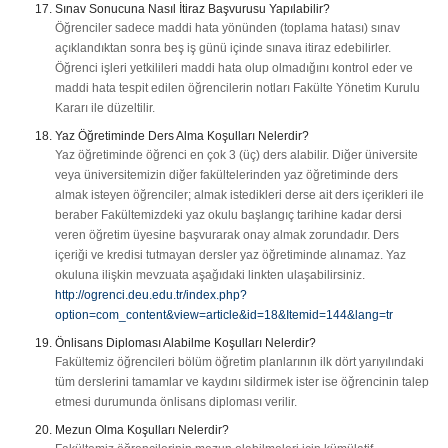
Sınav Sonucuna Nasıl İtiraz Başvurusu Yapılabilir?
Öğrenciler sadece maddi hata yönünden (toplama hatası) sınav
açıklandıktan sonra beş iş günü içinde sınava itiraz edebilirler.
Öğrenci işleri yetkilileri maddi hata olup olmadığını kontrol eder ve
maddi hata tespit edilen öğrencilerin notları Fakülte Yönetim Kurulu
Kararı ile düzeltilir.
Yaz Öğretiminde Ders Alma Koşulları Nelerdir?
Yaz öğretiminde öğrenci en çok 3 (üç) ders alabilir. Diğer üniversite
veya üniversitemizin diğer fakültelerinden yaz öğretiminde ders
almak isteyen öğrenciler; almak istedikleri derse ait ders içerikleri ile
beraber Fakültemizdeki yaz okulu başlangıç tarihine kadar dersi
veren öğretim üyesine başvurarak onay almak zorundadır. Ders
içeriği ve kredisi tutmayan dersler yaz öğretiminde alınamaz. Yaz
okuluna ilişkin mevzuata aşağıdaki linkten ulaşabilirsiniz.
http://ogrenci.deu.edu.tr/index.php?
option=com_content&view=article&id=18&Itemid=144&lang=tr
Önlisans Diploması Alabilme Koşulları Nelerdir?
Fakültemiz öğrencileri bölüm öğretim planlarının ilk dört yarıyılındaki
tüm derslerini tamamlar ve kaydını sildirmek ister ise öğrencinin talep
etmesi durumunda önlisans diploması verilir.
Mezun Olma Koşulları Nelerdir?