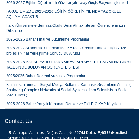
2026-2027 Eğitim-Öğretim Yılı Güz Yarıyılı Yatay Geçiş Başvuru İşlemleri
FAKÜLTEMİZDE 2025-2026 EĞİTİM ÖĞRETİM YILINDA YAZ OKULU
AÇILMAYACAKTIR.
Farklı Üniversitelerden Yaz Okulu Dersi Almak İsteyen Öğrencilerimizin
Dikkatine
2025-2026 Bahar Final ve Bütünleme Programları
2026-2027 Akademik Yılı Erasmus+ KA131 Öğrenim Hareketliliği (2026
projesi) Nihai Yerleştirme Sonucu Duyurusu
2025-2026 BAHAR YARIYILI ARA SINAVLARI MAZERET SINAVINA GİRME
TALEBİNDE BULUNAN ÖĞRENCİ LİSTESİ
2025/2026 Bahar Dönemi Arasınav Programları
Bilim İnsanlarından Sosyal Medya Botlarına Karmaşık Sistemlerin Analizi (
Analyzing Complex Networks of Social Systems: from Scientists to Social
Media Bots )
2025-2026 Bahar Yarıyılı Kapanan Dersler ve EKLE-ÇIKAR Kayıtları
İstatistik Bölümü 2025-2026 Akademik Ortalama İle Yatay Geçiş Sonuçları
Copy
Contact Us
2025-2026 Bahar Yarıyılı Fakültemiz Öğrencilerinin Tek Ders Sınavı
Başvuru Sonuçları
Adatepe Mahallesi, Doğuş Cad., No:207/M Dokuz Eylül Üniversitesi
Merkez Yerleşkesi 35390, Buca, İZMİR,TÜRKİYE