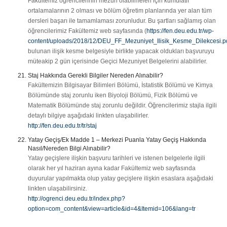
Fakültemiz öğrencilerinin mezun olabilmeleri için kümülatif
ortalamalarının 2 olması ve bölüm öğretim planlarında yer alan tüm
dersleri başarı ile tamamlaması zorunludur. Bu şartları sağlamış olan
öğrencilerimiz Fakültemiz web sayfasında (
https://fen.deu.edu.tr/wp-
content/uploads/2018/12/DEU_FF_Mezuniyet_Ilisik_Kesme_Dilekcesi.p
bulunan ilişik kesme belgesiyle birlikte yapacak oldukları başvuruyu
müteakip 2 gün içerisinde Geçici Mezuniyet Belgelerini alabilirler.
Staj Hakkında Gerekli Bilgiler Nereden Alınabilir?
Fakültemizin Bilgisayar Bilimleri Bölümü, İstatistik Bölümü ve Kimya
Bölümünde staj zorunlu iken Biyoloji Bölümü, Fizik Bölümü ve
Matematik Bölümünde staj zorunlu değildir. Öğrencilerimiz stajla ilgili
detaylı bilgiye aşağıdaki linkten ulaşabilirler.
http://fen.deu.edu.tr/tr/staj
Yatay Geçiş/Ek Madde 1 – Merkezi Puanla Yatay Geçiş Hakkında
Nasıl/Nereden Bilgi Alınabilir?
Yatay geçişlere ilişkin başvuru tarihleri ve istenen belgelerle ilgili
olarak her yıl haziran ayına kadar Fakültemiz web sayfasında
duyurular yapılmakta olup yatay geçişlere ilişkin esaslara aşağıdaki
linkten ulaşabilirsiniz.
http://ogrenci.deu.edu.tr/index.php?
option=com_content&view=article&id=4&Itemid=106&lang=tr