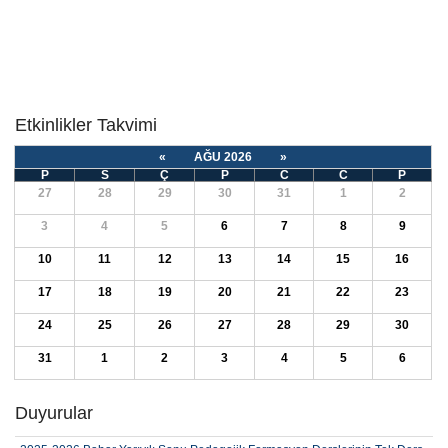
Etkinlikler Takvimi
«
AĞU 2026
»
P
S
Ç
P
C
C
P
27
28
29
30
31
1
2
3
4
5
6
7
8
9
10
11
12
13
14
15
16
17
18
19
20
21
22
23
24
25
26
27
28
29
30
31
1
2
3
4
5
6
2025-2026 Bahar Yarıyılı Fakültemiz Öğrencilerinin Tek Ders Sınavı
Duyurular
Başvuru Sonuçları
2025-2026 Bahar Yarıyılı Sonu Pedagojik Formasyon Derslerinin Tek Ders