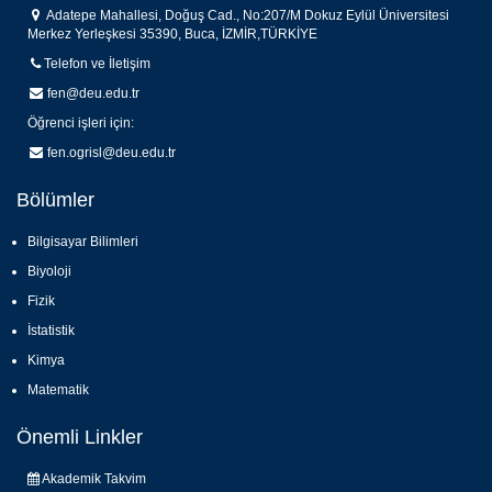
Başvuru Sonuçları
Adatepe Mahallesi, Doğuş Cad., No:207/M Dokuz Eylül Üniversitesi
Merkez Yerleşkesi 35390, Buca, İZMİR,TÜRKİYE
Telefon ve İletişim
fen@deu.edu.tr
Öğrenci işleri için:
fen.ogrisl@deu.edu.tr
Bölümler
Bilgisayar Bilimleri
Biyoloji
Fizik
İstatistik
Kimya
Matematik
Önemli Linkler
Akademik Takvim