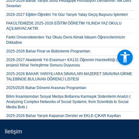
Sınavları
2026-2027 Eğitim-Öğretim Yılı Güz Yarıyılı Yatay Geçiş Başvuru İşlemleri
FAKÜLTEMİZDE 2025-2026 EĞİTİM ÖĞRETİM YILINDA YAZ OKULU
AÇILMAYACAKTIR.
Farklı Üniversitelerden Yaz Okulu Dersi Almak İsteyen Öğrencilerimizin
Dikkatine
2025-2026 Bahar Final ve Bütünleme Programları
2026-2027 Akademik Yılı Erasmus+ KA131 Öğrenim Hareketliliği (2026
projesi) Nihai Yerleştirme Sonucu Duyurusu
2025-2026 BAHAR YARIYILI ARA SINAVLARI MAZERET SINAVINA GİRME
TALEBİNDE BULUNAN ÖĞRENCİ LİSTESİ
2025/2026 Bahar Dönemi Arasınav Programları
Bilim İnsanlarından Sosyal Medya Botlarına Karmaşık Sistemlerin Analizi (
Analyzing Complex Networks of Social Systems: from Scientists to Social
Media Bots )
2025-2026 Bahar Yarıyılı Kapanan Dersler ve EKLE-ÇIKAR Kayıtları
İstatistik Bölümü 2025-2026 Akademik Ortalama İle Yatay Geçiş Sonuçları
Copy
İletişim
2025-2026 Bahar Yarıyılı Fakültemiz Öğrencilerinin Tek Ders Sınavı