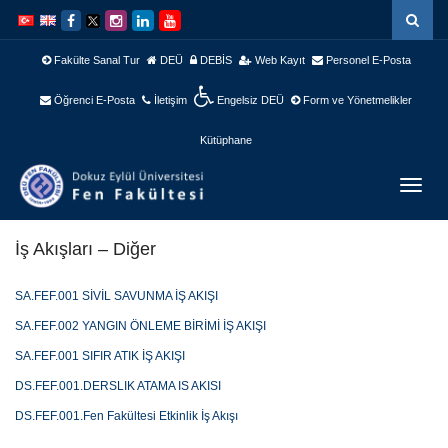
İçeriğe
Navigasyona
atla
atla
Fakülte Sanal Tur
DEÜ
DEBİS
Web Kayıt
Personel E-Posta
Öğrenci E-Posta
İletişim
Engelsiz DEÜ
Form ve Yönetmelikler
Kütüphane
Menüy
Geç
İş Akışları – Diğer
SA.FEF.001 SİVİL SAVUNMA İŞ AKIŞI
SA.FEF.002 YANGIN ÖNLEME BİRİMİ İŞ AKIŞI
SA.FEF.001 SIFIR ATIK İŞ AKIŞI
DS.FEF.001.DERSLIK ATAMA IS AKISI
DS.FEF.001.Fen Fakültesi Etkinlik İş Akışı