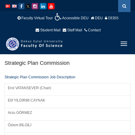
İçeriğe
Navigasyona
atla
atla
Faculty Virtual Tour
Accessible DEU
DEU
DEBIS
Student Mail
Staff Mail
Contact
Menüy
Geç
Strategic Plan Commission
Strategic Plan Commission Job Description
Erol VATANSEVER (Chair)
Elif YILDIRIM CAYNAK
Arzu GÖRMEZ
Özlem BİLGİLİ