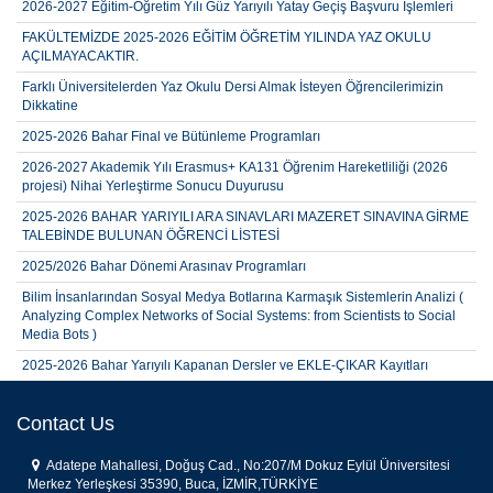
2026-2027 Eğitim-Öğretim Yılı Güz Yarıyılı Yatay Geçiş Başvuru İşlemleri
FAKÜLTEMİZDE 2025-2026 EĞİTİM ÖĞRETİM YILINDA YAZ OKULU
AÇILMAYACAKTIR.
Farklı Üniversitelerden Yaz Okulu Dersi Almak İsteyen Öğrencilerimizin
Dikkatine
2025-2026 Bahar Final ve Bütünleme Programları
2026-2027 Akademik Yılı Erasmus+ KA131 Öğrenim Hareketliliği (2026
projesi) Nihai Yerleştirme Sonucu Duyurusu
2025-2026 BAHAR YARIYILI ARA SINAVLARI MAZERET SINAVINA GİRME
TALEBİNDE BULUNAN ÖĞRENCİ LİSTESİ
2025/2026 Bahar Dönemi Arasınav Programları
Bilim İnsanlarından Sosyal Medya Botlarına Karmaşık Sistemlerin Analizi (
Analyzing Complex Networks of Social Systems: from Scientists to Social
Media Bots )
2025-2026 Bahar Yarıyılı Kapanan Dersler ve EKLE-ÇIKAR Kayıtları
İstatistik Bölümü 2025-2026 Akademik Ortalama İle Yatay Geçiş Sonuçları
Copy
Contact Us
2025-2026 Bahar Yarıyılı Fakültemiz Öğrencilerinin Tek Ders Sınavı
Başvuru Sonuçları
Adatepe Mahallesi, Doğuş Cad., No:207/M Dokuz Eylül Üniversitesi
Merkez Yerleşkesi 35390, Buca, İZMİR,TÜRKİYE